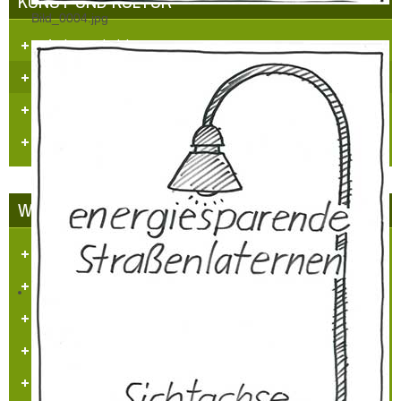
KUNST UND KULTUR
Bild_0004.jpg
Aufgaben und Ziele
Kontakt
Veranstaltungen
Videos
WETTBEWERBE
Unser Dorf hat Zukunft
LBS Zukunftspreis NRW 2014
„Heimatpreis 2019 KHB e.V.“
Heimatpreis Stadt Grevenbroich
BürgerPREIS 2020 Bürgerstiftung GV