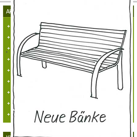
AKTUELLES AUS HÜLCHRATH
Herzlich Willkommen in Hülchrath
Führungen in der Schloss-Stadt-Hülchrath
Mängelmelder der Stadt GV
Adventsfenster 2025
Arbeitskreissitzung
Veranstaltungskalender
Jugendarbeit
Neues Logo
Orgelbau