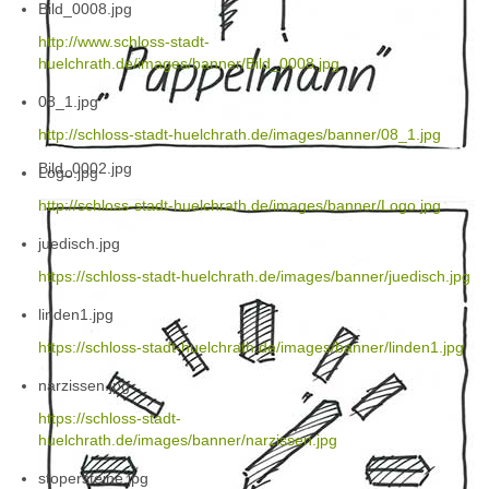
Bild_0008.jpg
http://www.schloss-stadt-
huelchrath.de/images/banner/Bild_0008.jpg
08_1.jpg
http://schloss-stadt-huelchrath.de/images/banner/08_1.jpg
Bild_0002.jpg
Logo.jpg
http://schloss-stadt-huelchrath.de/images/banner/Logo.jpg
juedisch.jpg
https://schloss-stadt-huelchrath.de/images/banner/juedisch.jpg
linden1.jpg
https://schloss-stadt-huelchrath.de/images/banner/linden1.jpg
narzissen.jpg
https://schloss-stadt-
huelchrath.de/images/banner/narzissen.jpg
stopersteine.jpg