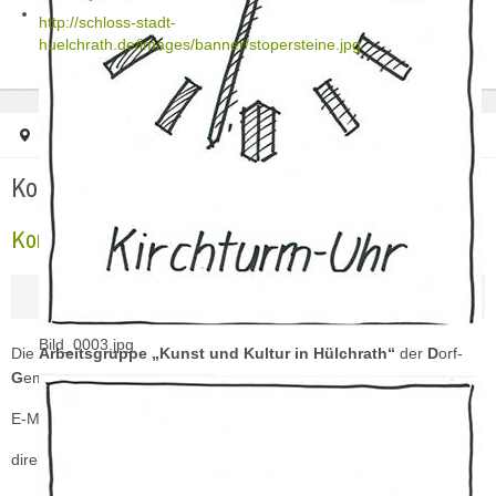
http://schloss-stadt-
huelchrath.de/images/banner/stopersteine.jpg
Startseite
Kontakt
Kontakt
Kontakt KuK
Bild_0003.jpg
Die
Arbeitsgruppe „Kunst und Kultur in Hülchrath“
der
D
orf-
G
emeinschaft-
H
ülchrath können sie über:
E-Mail:
kultur@schloss-stadt-huelchrath.de
direkt erreichen.