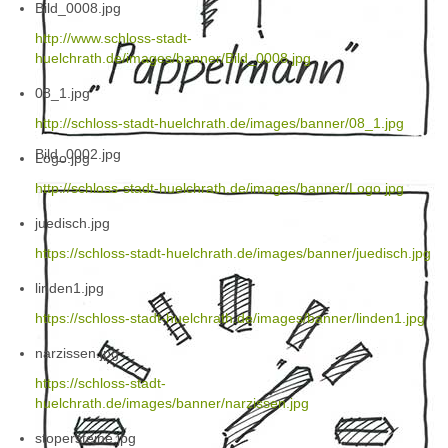
Bild_0008.jpg
http://www.schloss-stadt-
huelchrath.de/images/banner/Bild_0008.jpg
08_1.jpg
http://schloss-stadt-huelchrath.de/images/banner/08_1.jpg
Bild_0002.jpg
Logo.jpg
http://schloss-stadt-huelchrath.de/images/banner/Logo.jpg
juedisch.jpg
https://schloss-stadt-huelchrath.de/images/banner/juedisch.jpg
linden1.jpg
https://schloss-stadt-huelchrath.de/images/banner/linden1.jpg
narzissen.jpg
https://schloss-stadt-
huelchrath.de/images/banner/narzissen.jpg
stopersteine.jpg