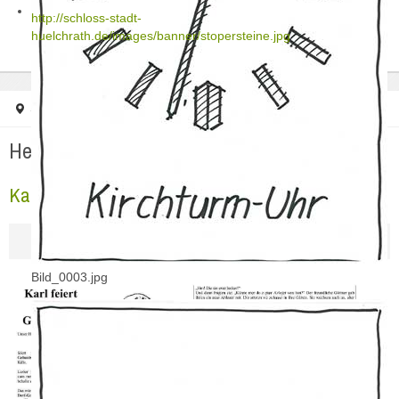
http://schloss-stadt-
huelchrath.de/images/banner/stopersteine.jpg
Startseite
Herzlich Willkommen in Hülchrath
Karl Kassing wird 90
Bild_0003.jpg