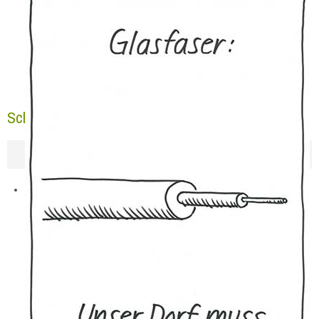
Schloss-Stadt-Hülchrath erhielt den Lohn!!!