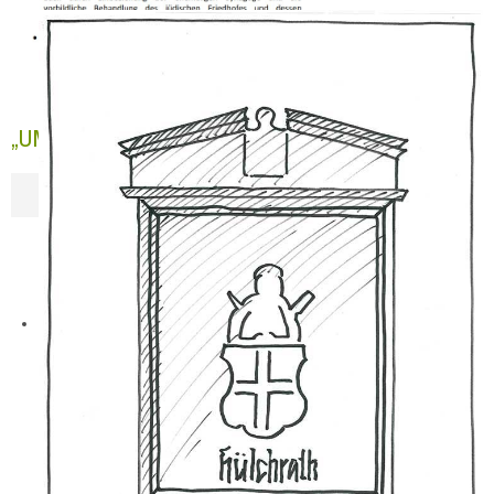
„UMWELTPREIS 2024“ Rhein-Kreis Neuss