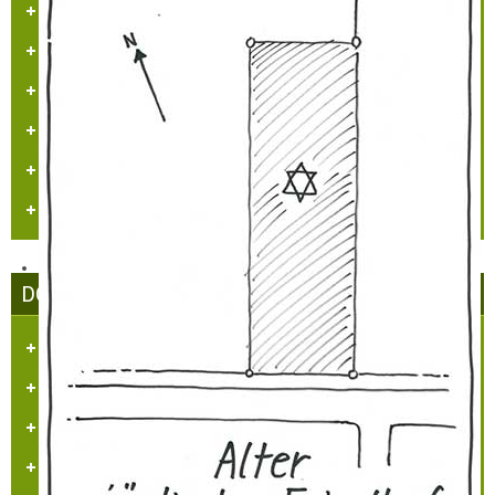
Sehenswürdigkeiten
Heimatlied
Hülchrather Literatur
Heimatmaler P.M. Nellen
Vogelwelt in Hülchrath und Umgebung
Jüdisches Leben in Hülchrath
DORFGEMEINSCHAFT HÜLCHRATH
Ziele des Vereins
Satzung
Tätigkeitsberichte
Partner und Sponsoren