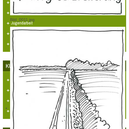
Arbeitskreissitzung
Veranstaltungskalender
Bild_0011.jpg
Jugendarbeit
Neues Logo
Orgelbau
KUNST UND KULTUR
Aufgaben und Ziele
Kontakt
Veranstaltungen
Videos