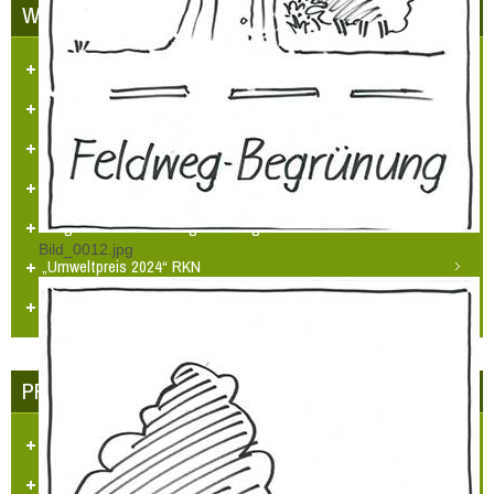
WETTBEWERBE
Unser Dorf hat Zukunft
LBS Zukunftspreis NRW 2014
„Heimatpreis 2019 KHB e.V.“
Heimatpreis Stadt Grevenbroich
BürgerPREIS 2020 Bürgerstiftung GV
Bild_0012.jpg
„Umweltpreis 2024“ RKN
Urkunden/Preise
PRESSE - ECHO
Dorfzeitung "Et Blättche"
Regionale Presse