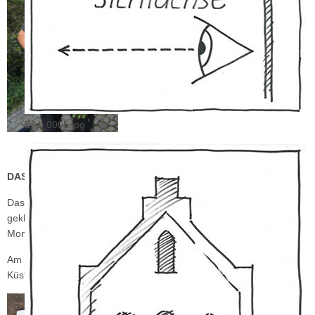
Bild_0005.jpg
DAS ZIFFERBLATT IST GEFUNDEN (Mitte Juni 2015).
Das stark beschädigte Zifferblatt wurde durch Albert Stromann
geklebt und mit einem neuen Anstrichversehen, so dass es für die
Montage bereitstand.
Am 1. Samstag im Juli wurde die Kirchturmuhr durch unsere
Küsterin Frau Körfer angehalten.