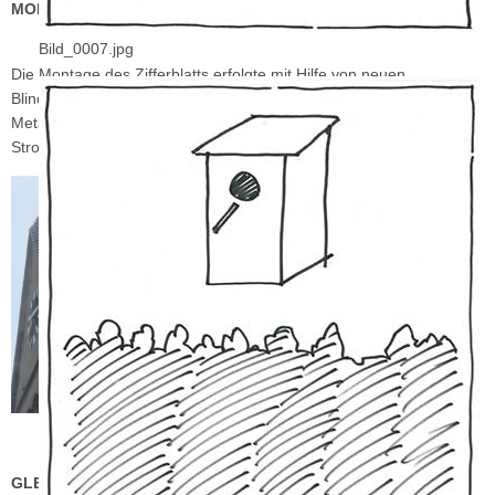
MONTAGEARBEITEN VOM TURMINNEREN
Bild_0007.jpg
Die Montage des Zifferblatts erfolgte mit Hilfe von neuen
Blindnieten und entsprechendem Werkzeug durch unseren
Metallfachmann Hans-Josef Sandkaul mit Unterstützung von Albert
Stromann und Bernhard Hösen.
GLEICH IST ES GESCHAFT. DIE ZIFFER „6“ IST WIEDER AN