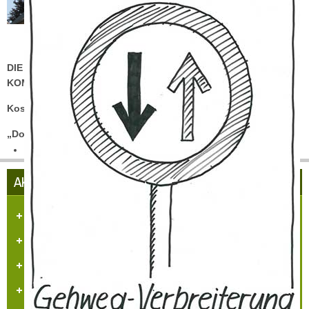
DIE KIRCHTURMUHR VON „ST. SEBASTIANUS“ IST WIEDER
KOMPLETT !!!
Kosten: KEINE
„Dorf - Gemeinschaft - Hülchrath“ / Juli 2015
AKTUELLES AUS HÜLCHRATH
Herzlich Willkommen in Hülchrath
Führungen in der Schloss-Stadt-Hülchrath
Mängelmelder der Stadt GV
Adventsfenster 2025