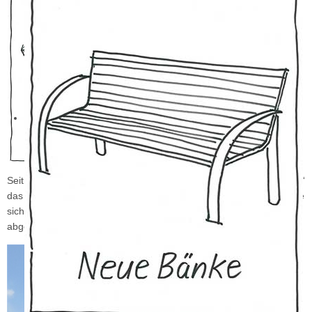
Seit geraumer Zeit fehlte an der Kirchturmuhr von „St. Sebastianus“
das Zifferblatt der „6“ an der Westuhr. Durch Sturmeinwirkung hatte
sich wohl das aus Bleiblech bestehende Zifferblatt gelöst und war
abgestürzt.