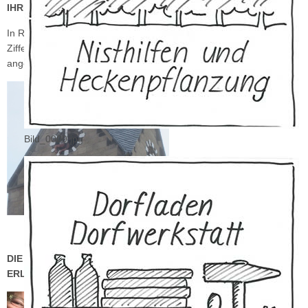
IHREM PLATZ!
In Rahmen der Arbeiten wurde festgestellt, dass auch das
Zifferblatt der „7“ lose war. Auch hier wurde kurzerhand Hand
angelegt und neu befestigt.
Bild_0009.jpg
DIE BEFESTIGUNG DER ZIFFER „7“ WIRD GLEICH MIT
ERLEDIGT.