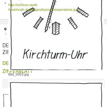
http://schloss-stadt-
huelchrath.de/images/banner/stopersteine.jpg
Startseite
Projekte
DER KIRCHTURMUHR FEHLTE EIN ZIFFERBLATT
DER KIRCHTURMUHR FEHLTE EIN
ZIFFERBLATT
DER KIRCHTURMUHR FEHLTE EIN
ZIFFERBLATT
Bild_0003.jpg