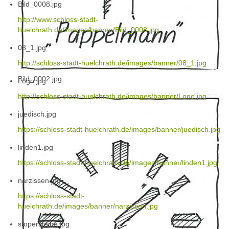
Bild_0008.jpg
http://www.schloss-stadt-
huelchrath.de/images/banner/Bild_0008.jpg
08_1.jpg
http://schloss-stadt-huelchrath.de/images/banner/08_1.jpg
Bild_0002.jpg
Logo.jpg
http://schloss-stadt-huelchrath.de/images/banner/Logo.jpg
juedisch.jpg
https://schloss-stadt-huelchrath.de/images/banner/juedisch.jpg
linden1.jpg
https://schloss-stadt-huelchrath.de/images/banner/linden1.jpg
narzissen.jpg
https://schloss-stadt-
huelchrath.de/images/banner/narzissen.jpg
stopersteine.jpg