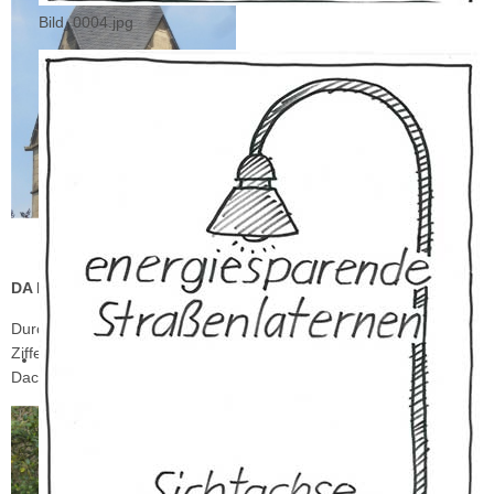
Bild_0004.jpg
DA FEHLT DOCH WAS AN DER WESTUHR!
Durch die Feuerwehr Einheit Hülchrath/Münchrath wurde das
Zifferblatt im Rahmen einer Übung mit der tragbaren Leiter aus der
Dachrinne geborgen.