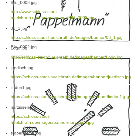
Bild_0008.jpg
http://www.schloss-stadt-
huelchrath.de/images/banner/Bild_0008.jpg
08_1.jpg
http://schloss-stadt-huelchrath.de/images/banner/08_1.jpg
Bild_0002.jpg
Logo.jpg
http://schloss-stadt-huelchrath.de/images/banner/Logo.jpg
juedisch.jpg
https://schloss-stadt-huelchrath.de/images/banner/juedisch.jpg
linden1.jpg
https://schloss-stadt-huelchrath.de/images/banner/linden1.jpg
narzissen.jpg
https://schloss-stadt-
huelchrath.de/images/banner/narzissen.jpg
stopersteine.jpg