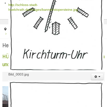
http://schloss-stadt-
huelchrath.de/images/banner/stopersteine.jpg
Startseite
Uncategorised
HÜLCHRATH das „Drei-Säulen-Dorf" mit Tradition und Zukunft!
Herzlich Willkommen in Hülchrath
HÜLCHRATH das „Drei-Säulen-Dorf" mit Tradition
und Zukunft!
Bild_0003.jpg
„
Hülchrath“
liegt im Rhein-Kreis
Neuss, im Städtedreieck Köln,
Düsseldorf und Aachen, etwa 6
km nordöstlich von Grevenbroich