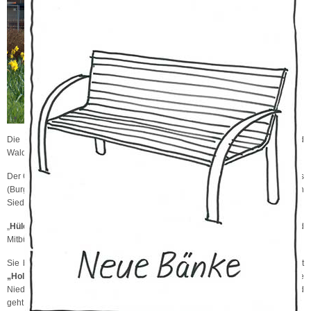
und 9 km südöstlich von Neuss in
einem Niederungsgebiet am
Ostufer des „Gillbach“ und grenzt
nordöstlich an den strategischen
Bahndamm, eine
Eisenbahnstrecke die nie
fertiggestellt wurde und auf der
niemals ein Zug fuhr.
Die
„Schloss-Stadt Hülchrath“
ist umgeben von Natur, Landwirtschaft und
Wald.
Der Ort besteht aus dem historischen Ortskern (Stadtwüstung) mit dem Schloss
(Burg) Hülchrath (Landesburg) und der sich im Nordosten anschließenden
Siedlungen.
„
Hülchrath“
ist Heimat und Wohnort von z. Zeit ca. 720 Mitbürgerinnen und
Mitbürgern.
Sie bewegen sich, in dem im Jahr 1120 erstmals urkundlich erwähnten Ort
„Holkerode“,
auf geschichtsträchtigem Boden. Die mittelalterliche
Niederungsburg
„Schloss Hülchrath“
mit dem weithin sichtbaren Bergfried
geht zurück auf Anfänge im 10. Jahrhundert.