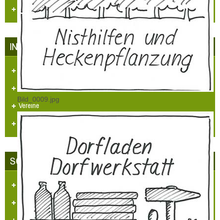
Regionale Presse
INFRASTRUKTUR IN HÜLCHRATH
Kataster/Karten
Handel/Gewerbe
Bild_0009.jpg
Vereine
Personennahverkehr
SCHLOSS-STADT HÜLCHRATH
Ansichten-Bilder-Filme
Projekt - Info - Planungen
Projekte