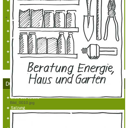
Sehenswürdigkeiten
Heimatlied
Hülchrather Literatur
Heimatmaler P.M. Nellen
Vogelwelt in Hülchrath und Umgebung
Jüdisches Leben in Hülchrath
DORFGEMEINSCHAFT HÜLCHRATH
Ziele des Vereins
Bild_0010.jpg
Satzung
Tätigkeitsberichte