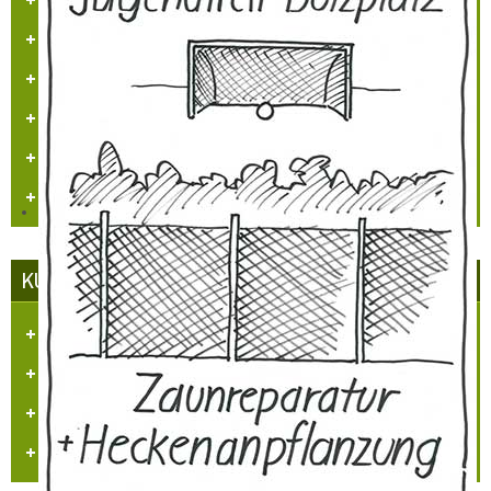
Arbeitskreissitzung
Veranstaltungskalender
Jugendarbeit
Neues Logo
Orgelbau
KUNST UND KULTUR
Aufgaben und Ziele
Kontakt
Veranstaltungen
Videos