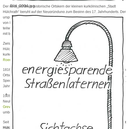
Bild_0004.jpg
Der noch sichtbare historische Ortskern der kleinen kurkölnischen „Stadt
Hülchrath“ beruht auf der Neugründung zum Beginn des 17. Jahrhunderts. Der
ursprüngliche Ort wurde im Truchsessischen Krieg (1583) durch die Truppen
von Herzog Friedrich von Sachsen-Lauenburg völlig und die Burganlage
teilweise zerstört. 1608 wurde der jetzige Ort östlich der Burg als
Flecken
und
mit besonderen Privilegien ausgestattet neugegründet.
Zwischen 1590 und 1630 kam es zu zahlreichen
Hexenprozessen
auf Schloss
Hülchrath. 1794 besetzten französische Truppen Hülchrath und lösten das
kurkölnische Amt auf. Es entstand die
Mairie
Hülchrath im
Département de la
Roer
.
1816 wurde die Bürgermeisterei Hülchrath gebildet. Sie bestand aus den
Ortschaften Hülchrath, Gubisrath, Münchrath, Mühlrath, Neukirchen, Hoisten,
Speck, Wehl, Weckhoven und Helpenstein. Der Ort besaß bis ins 19.
Jahrhundert Stadtrechte und war Amtsitz des ehemaligen
„Amtes Hülchrath“
.
1909 wurde der Sitz des Bürgermeisters der Gemeinde Hülchrath nach
Neukirchen verlegt. Als die Gemeinde Hülchrath 1929 in den
Landkreis
Grevenbroich-Neuß
eingemeindet wurde, wurde sie in Gemeinde Neukirchen
umbenannt.
Seit der kommunalen Neugliederung im Jahr 1975 ist die
„Schloss-Stadt
Hülchrath“
ein Stadtteil der Stadt Grevenbroich.