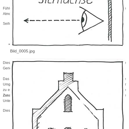
Fühlen Sie sich zurückversetzt ins Mittelalter und genießen sie die einzigartige
Atmosphäre.
Seihen Sie jedoch auf der Hut, denn ein bekanntes Sprichwort sagt:
„Wer in Hülchrath geht über die Brück, kehrt selten oder nie zurück“.
Bild_0005.jpg
Dieses Sprichwort erinnert daran, dass
„Schloss Hülchrath“
kurkölnische
Gerichtsstätte war.
D
G
H
Das Ziel der „
orf –
emeinschaft –
ülchrath“ ist es,
„Unser Dorf“
und seine
Umgebung in Ihrer attraktiven Eigenart zu erhalten und für die Zukunft weiter
zu entwickeln. Dabei hilft das
bereitwillige Engagement der Bürger
, die gute
Zusammenarbeit von Dorf und Schloss
sowie die verständnisvolle
Unterstützung seitens der
Stadt Grevenbroich
und des
Rhein-Kreis Neuss
.
Dies geschieht entsprechend unserem Leitbild: