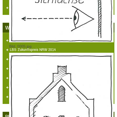
Videos
WETTBEWERBE
Unser Dorf hat Zukunft
Bild_0005.jpg
LBS Zukunftspreis NRW 2014
„Heimatpreis 2019 KHB e.V.“
Heimatpreis Stadt Grevenbroich
BürgerPREIS 2020 Bürgerstiftung GV
„Umweltpreis 2024“ RKN
Urkunden/Preise
PRESSE - ECHO