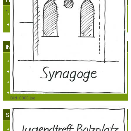
Dorfzeitung "Et Blättche"
Regionale Presse
INFRASTRUKTUR IN HÜLCHRATH
Kataster/Karten
Handel/Gewerbe
Vereine
Personennahverkehr
Bild_0006.jpg
SCHLOSS-STADT HÜLCHRATH
Ansichten-Bilder-Filme