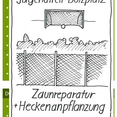
Projekt - Info - Planungen
Projekte
Sehenswürdigkeiten
Heimatlied
Hülchrather Literatur
Heimatmaler P.M. Nellen
Vogelwelt in Hülchrath und Umgebung
Jüdisches Leben in Hülchrath
DORFGEMEINSCHAFT HÜLCHRATH
Ziele des Vereins
Satzung