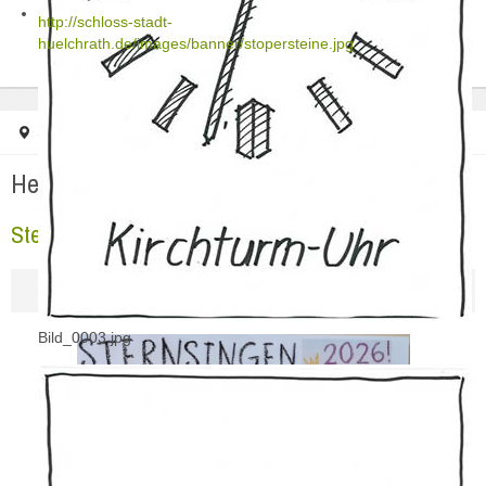
http://schloss-stadt-
huelchrath.de/images/banner/stopersteine.jpg
Startseite
Aktuelles
Sternsingen 2026
Herzlich Willkommen in Hülchrath
Sternsingen 2026
Bild_0003.jpg