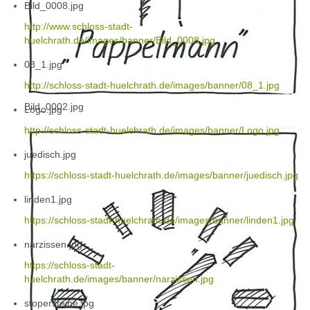
Bild_0008.jpg
http://www.schloss-stadt-
huelchrath.de/images/banner/Bild_0008.jpg
08_1.jpg
http://schloss-stadt-huelchrath.de/images/banner/08_1.jpg
Bild_0002.jpg
Logo.jpg
http://schloss-stadt-huelchrath.de/images/banner/Logo.jpg
juedisch.jpg
https://schloss-stadt-huelchrath.de/images/banner/juedisch.jpg
linden1.jpg
https://schloss-stadt-huelchrath.de/images/banner/linden1.jpg
narzissen.jpg
https://schloss-stadt-
huelchrath.de/images/banner/narzissen.jpg
stopersteine.jpg