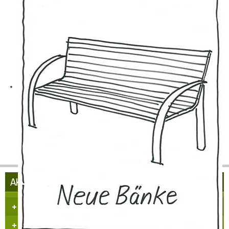
AKTUELLES AUS HÜLCHRATH
Herzlich Willkommen in Hülchrath
Führungen in der Schloss-Stadt-Hülchrath