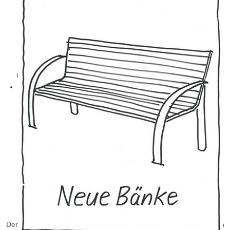
Ganz professionell mit Maschineneinsatz war der 20m Baum
schnell gesetzt.
Der jugendliche Schützenzug, die "Schwarzen Husaren IV" setzten