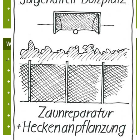
Veranstaltungen
Videos
WETTBEWERBE
Unser Dorf hat Zukunft
LBS Zukunftspreis NRW 2014
„Heimatpreis 2019 KHB e.V.“
Heimatpreis Stadt Grevenbroich
BürgerPREIS 2020 Bürgerstiftung GV
„Umweltpreis 2024“ RKN
Urkunden/Preise