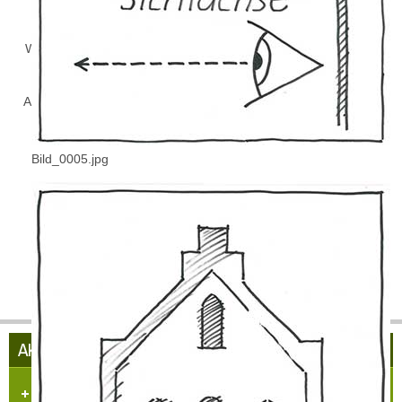
Wir danken den jungen Husaren für diesen schönen Abend im
Kreise unserer Dorfgemeinschaft und seinen Gästen.
Auf das diese Tradition auch in den kommenden Jahren weiter
gepflegt wird.
Bild_0005.jpg
Bis dahin:
„Net kalle, ... donn“.
(Mail 2010)
AKTUELLES AUS HÜLCHRATH
Herzlich Willkommen in Hülchrath