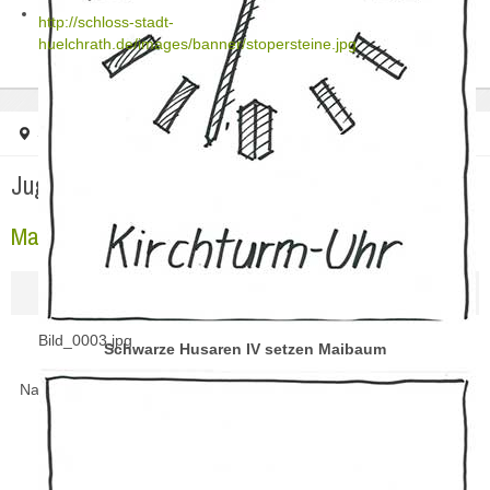
http://schloss-stadt-
huelchrath.de/images/banner/stopersteine.jpg
Startseite
Jugendarbeit
Maibaum 2010
Jugendarbeit
Maibaum 2010
Bild_0003.jpg
Schwarze Husaren IV setzen Maibaum
Nach intensiver Vorbereitung war es dann am Abend des 30.April
auf dem Hülchrather Kirmesplatz soweit.