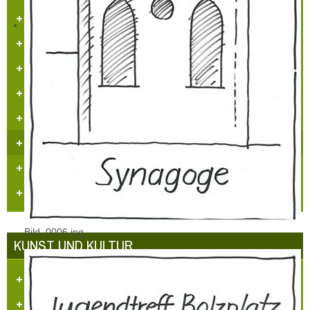
Führungen in der Schloss-Stadt-Hülchrath
Mängelmelder der Stadt GV
Adventsfenster 2025
Arbeitskreissitzung
Veranstaltungskalender
Jugendarbeit
Neues Logo
Orgelbau
Bild_0006.jpg
KUNST UND KULTUR
Aufgaben und Ziele
Kontakt