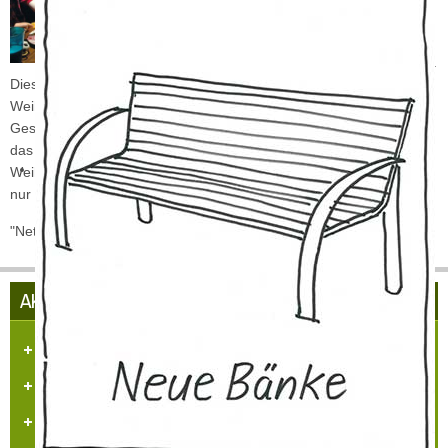
Musikunterrichtes für die
Jugendlichen aus
Hülchrath und Umgebung.
Diesen Abend nahmen wir zum Anlaß, um eine kleine
Weihnachtsfeier zu verantstalten. Es gab für jeden kleine
Geschenke und ein wenig Kurzweil. Wir freuen uns jetzt schon auf
das neue Jahr. Immer wieder Mittwochs treffen wir uns nach den
Weihnachtsferien zum gemeinsamen Musizieren oder auch einfach
nur zum Klönen und gemeinsamen Spaß.
"Net kalle, ... donn"
AKTUELLES AUS HÜLCHRATH
Herzlich Willkommen in Hülchrath
Führungen in der Schloss-Stadt-Hülchrath
Mängelmelder der Stadt GV