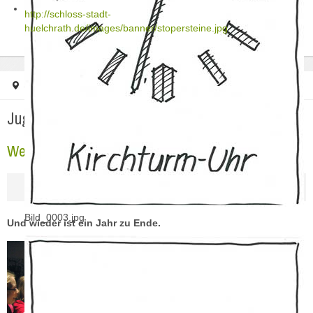
http://schloss-stadt-
huelchrath.de/images/banner/stopersteine.jpg
Startseite
Jugendarbeit
Weihnachtsfeier 2011
Jugendarbeit
Weihnachtsfeier 2011
Bild_0003.jpg
Und wieder ist ein Jahr zu Ende.
Am 21.12. 2011 war für
dieses Jahr unser letztes
wöchentliche
Mittwochstreffen im
Rahmen unseres