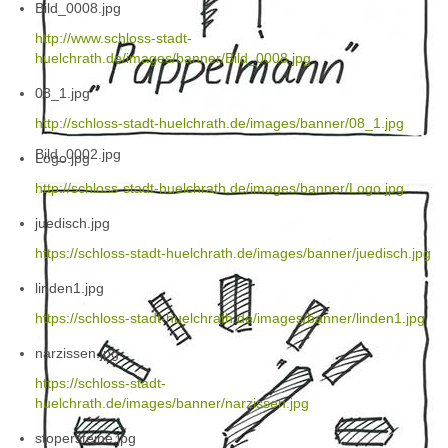
Bild_0008.jpg
http://www.schloss-stadt-
huelchrath.de/images/banner/Bild_0008.jpg
08_1.jpg
http://schloss-stadt-huelchrath.de/images/banner/08_1.jpg
Bild_0002.jpg
Logo.jpg
http://schloss-stadt-huelchrath.de/images/banner/Logo.jpg
juedisch.jpg
https://schloss-stadt-huelchrath.de/images/banner/juedisch.jpg
linden1.jpg
https://schloss-stadt-huelchrath.de/images/banner/linden1.jpg
narzissen.jpg
https://schloss-stadt-
huelchrath.de/images/banner/narzissen.jpg
stopersteine.jpg