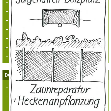
Projekte
Sehenswürdigkeiten
Heimatlied
Hülchrather Literatur
Heimatmaler P.M. Nellen
Vogelwelt in Hülchrath und Umgebung
Jüdisches Leben in Hülchrath
DORFGEMEINSCHAFT HÜLCHRATH
Ziele des Vereins
Satzung
Tätigkeitsberichte