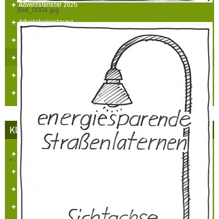
Adventsfenster 2025
Bild_0004.jpg
Arbeitskreissitzung
Veranstaltungskalender
Jugendarbeit
Neues Logo
Orgelbau
KUNST UND KULTUR
Aufgaben und Ziele
Kontakt
Veranstaltungen
Videos