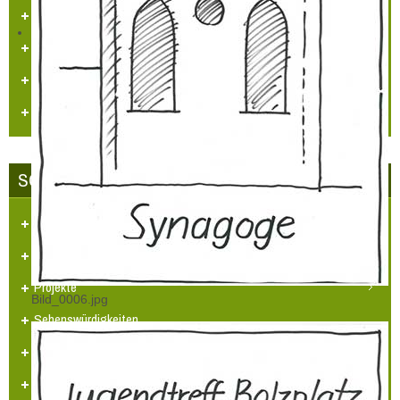
Kataster/Karten
Handel/Gewerbe
Vereine
Personennahverkehr
SCHLOSS-STADT HÜLCHRATH
Ansichten-Bilder-Filme
Projekt - Info - Planungen
Projekte
Bild_0006.jpg
Sehenswürdigkeiten
Heimatlied
Hülchrather Literatur