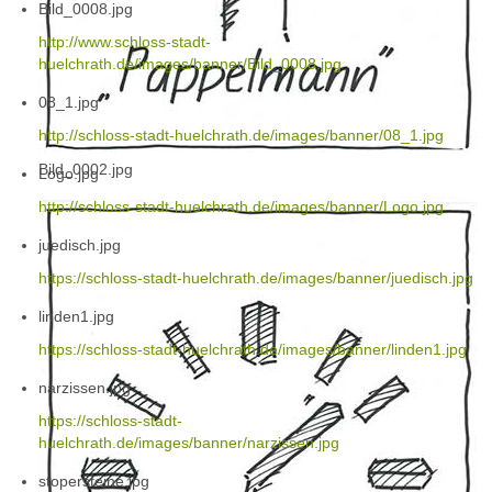
Bild_0008.jpg
http://www.schloss-stadt-
huelchrath.de/images/banner/Bild_0008.jpg
08_1.jpg
http://schloss-stadt-huelchrath.de/images/banner/08_1.jpg
Bild_0002.jpg
Logo.jpg
http://schloss-stadt-huelchrath.de/images/banner/Logo.jpg
juedisch.jpg
https://schloss-stadt-huelchrath.de/images/banner/juedisch.jpg
linden1.jpg
https://schloss-stadt-huelchrath.de/images/banner/linden1.jpg
narzissen.jpg
https://schloss-stadt-
huelchrath.de/images/banner/narzissen.jpg
stopersteine.jpg