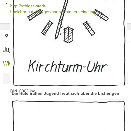
http://schloss-stadt-
huelchrath.de/images/banner/stopersteine.jpg
Startseite
Jugendarbeit
WM 2010
Jugendarbeit
WM 2010
Bild_0003.jpg
Die Hülchrather Jugend freut sich über die bisherigen
Leistungen ihrer Fußballnationalmannschaft