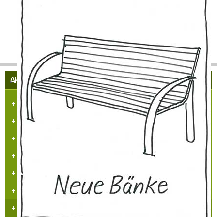
weiter so ... !
AKTUELLES AUS HÜLCHRATH
Herzlich Willkommen in Hülchrath
Führungen in der Schloss-Stadt-Hülchrath
Mängelmelder der Stadt GV
Adventsfenster 2025
Arbeitskreissitzung
Veranstaltungskalender
Jugendarbeit