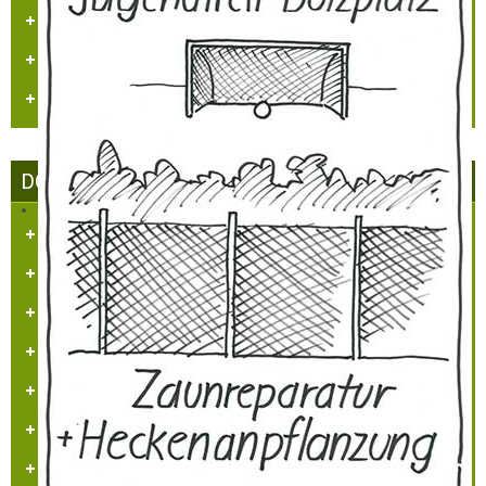
Heimatmaler P.M. Nellen
Vogelwelt in Hülchrath und Umgebung
Jüdisches Leben in Hülchrath
DORFGEMEINSCHAFT HÜLCHRATH
Ziele des Vereins
Satzung
Tätigkeitsberichte
Partner und Sponsoren
Ansprechpartner
Beitrittserklärung
Impressum/Kontakt