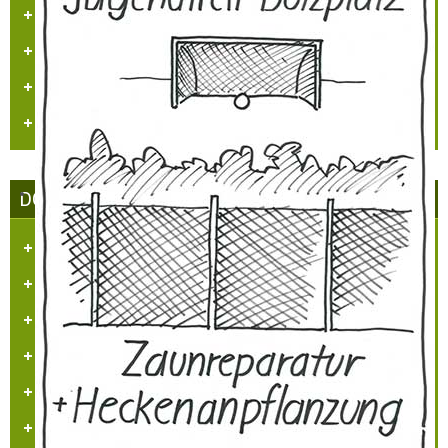
Hülchrather Literatur
Heimatmaler P.M. Nellen
Vogelwelt in Hülchrath und Umgebung
Jüdisches Leben in Hülchrath
DORFGEMEINSCHAFT HÜLCHRATH
Ziele des Vereins
Satzung
Tätigkeitsberichte
Partner und Sponsoren
Ansprechpartner
Beitrittserklärung