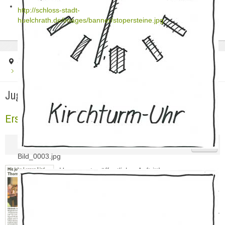
http://schloss-stadt-
huelchrath.de/images/banner/stopersteine.jpg
Startseite
Jugendarbeit
Erster öffentlicher Auftritt der Musikgruppe
Jugendarbeit
Erster öffentlicher Auftritt der Musikgruppe
Bild_0003.jpg
Unser erster öffentlicher Auftritt!
Anlässlich der letzen Mitgliederversammung im St.
Sebastianushaus, gab die Musikabteilung
innerhalb unserer Jugengruppe ihr erstes Konzert.