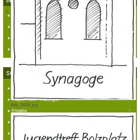
INFRASTRUKTUR IN HÜLCHRATH
Kataster/Karten
Handel/Gewerbe
Vereine
Personennahverkehr
SCHLOSS-STADT HÜLCHRATH
Ansichten-Bilder-Filme
Projekt - Info - Planungen
Bild_0006.jpg
Projekte
Sehenswürdigkeiten
Heimatlied