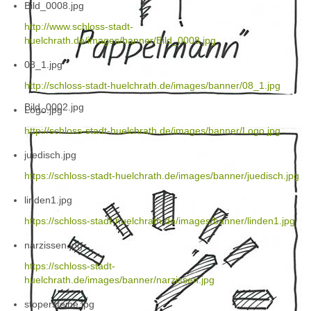
Bild_0008.jpg
http://www.schloss-stadt-
huelchrath.de/images/banner/Bild_0008.jpg
08_1.jpg
http://schloss-stadt-huelchrath.de/images/banner/08_1.jpg
Bild_0002.jpg
Logo.jpg
http://schloss-stadt-huelchrath.de/images/banner/Logo.jpg
juedisch.jpg
https://schloss-stadt-huelchrath.de/images/banner/juedisch.jpg
linden1.jpg
https://schloss-stadt-huelchrath.de/images/banner/linden1.jpg
narzissen.jpg
https://schloss-stadt-
huelchrath.de/images/banner/narzissen.jpg
stopersteine.jpg