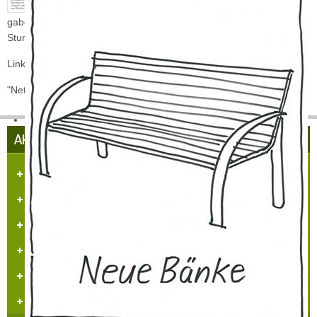
Nach etlichen Proben und leichter Nervosität
gaben die Kid's ihr Bestes. Wir freuen uns auf viele weitere schöne
Stunden innerhalb dieses Jugendangebotes in Hülchrath.
Links ein Bericht aus dem "Erftkurier" zum vergrößern.
"Net kalle, ... donn"
AKTUELLES AUS HÜLCHRATH
Herzlich Willkommen in Hülchrath
Führungen in der Schloss-Stadt-Hülchrath
Mängelmelder der Stadt GV
Adventsfenster 2025
Arbeitskreissitzung
Veranstaltungskalender