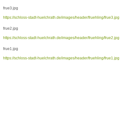
frue3.jpg
https://schloss-stadt-huelchrath.de/images/header/fruehling/frue3.jpg
frue2.jpg
https://schloss-stadt-huelchrath.de/images/header/fruehling/frue2.jpg
frue1.jpg
https://schloss-stadt-huelchrath.de/images/header/fruehling/frue1.jpg