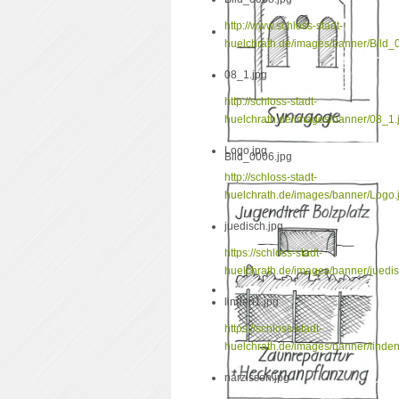
http://www.schloss-stadt-
huelchrath.de/images/banner/Bild_
08_1.jpg
http://schloss-stadt-
huelchrath.de/images/banner/08_1.
Logo.jpg
Bild_0006.jpg
http://schloss-stadt-
huelchrath.de/images/banner/Logo.
juedisch.jpg
https://schloss-stadt-
huelchrath.de/images/banner/juedis
linden1.jpg
https://schloss-stadt-
huelchrath.de/images/banner/linden
narzissen.jpg