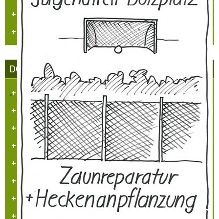
Vogelwelt in Hülchrath und Umgebung
Jüdisches Leben in Hülchrath
DORFGEMEINSCHAFT HÜLCHRATH
Ziele des Vereins
Satzung
Tätigkeitsberichte
Partner und Sponsoren
Ansprechpartner
Beitrittserklärung
Impressum/Kontakt
Datenschutz