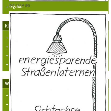
Bild_0004.jpg
Orgelbau
KUNST UND KULTUR
Aufgaben und Ziele
Kontakt
Veranstaltungen
Videos
WETTBEWERBE
Unser Dorf hat Zukunft
LBS Zukunftspreis NRW 2014