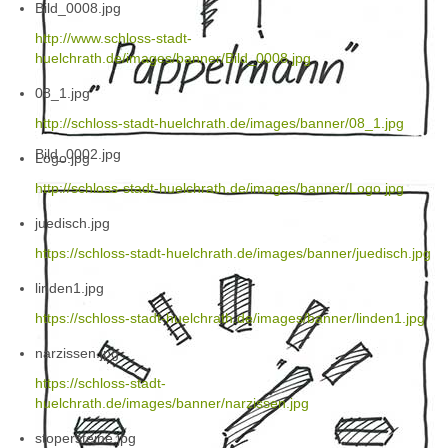
Bild_0008.jpg
http://www.schloss-stadt-
huelchrath.de/images/banner/Bild_0008.jpg
08_1.jpg
http://schloss-stadt-huelchrath.de/images/banner/08_1.jpg
Bild_0002.jpg
Logo.jpg
http://schloss-stadt-huelchrath.de/images/banner/Logo.jpg
juedisch.jpg
https://schloss-stadt-huelchrath.de/images/banner/juedisch.jpg
linden1.jpg
https://schloss-stadt-huelchrath.de/images/banner/linden1.jpg
narzissen.jpg
https://schloss-stadt-
huelchrath.de/images/banner/narzissen.jpg
stopersteine.jpg