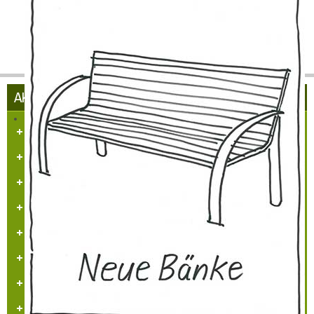
AKTUELLES AUS HÜLCHRATH
Herzlich Willkommen in Hülchrath
Führungen in der Schloss-Stadt-Hülchrath
Mängelmelder der Stadt GV
Adventsfenster 2025
Arbeitskreissitzung
Veranstaltungskalender
Jugendarbeit
Neues Logo