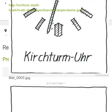
http://schloss-stadt-
huelchrath.de/images/banner/stopersteine.jpg
Startseite
Regionale Presse
2021
Pressebericht ERK 25.09.2021
Regionale Presse
Pressebericht ERK 25.09.2021
Bild_0003.jpg