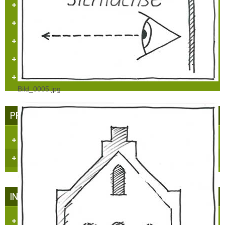
„Heimatpreis 2019 KHB e.V.“
Heimatpreis Stadt Grevenbroich
BürgerPREIS 2020 Bürgerstiftung GV
„Umweltpreis 2024“ RKN
Urkunden/Preise
Bild_0005.jpg
PRESSE - ECHO
Dorfzeitung "Et Blättche"
Regionale Presse
INFRASTRUKTUR IN HÜLCHRATH
Kataster/Karten