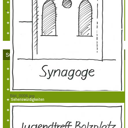
Kataster/Karten
Handel/Gewerbe
Vereine
Personennahverkehr
SCHLOSS-STADT HÜLCHRATH
Ansichten-Bilder-Filme
Projekt - Info - Planungen
Projekte
Bild_0006.jpg
Sehenswürdigkeiten
Heimatlied
Hülchrather Literatur