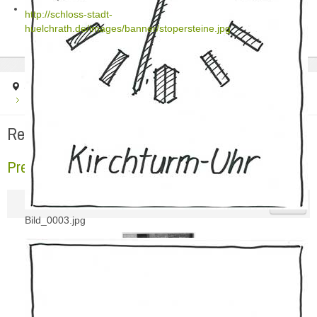
http://schloss-stadt-
huelchrath.de/images/banner/stopersteine.jpg
Startseite
Regionale Presse
2006
Pressebericht ERK 29.11.2006
Regionale Presse
Pressebericht ERK 29.11.2006
Bild_0003.jpg