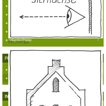
„Heimatpreis 2019 KHB e.V.“
Heimatpreis Stadt Grevenbroich
BürgerPREIS 2020 Bürgerstiftung GV
„Umweltpreis 2024“ RKN
Urkunden/Preise
Bild_0005.jpg
PRESSE - ECHO
Dorfzeitung "Et Blättche"
Regionale Presse
INFRASTRUKTUR IN HÜLCHRATH