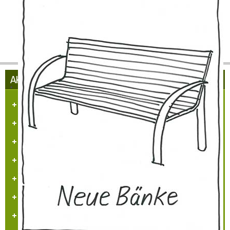
AKTUELLES AUS HÜLCHRATH
Herzlich Willkommen in Hülchrath
Führungen in der Schloss-Stadt-Hülchrath
Mängelmelder der Stadt GV
Adventsfenster 2025
Arbeitskreissitzung
Veranstaltungskalender
Jugendarbeit