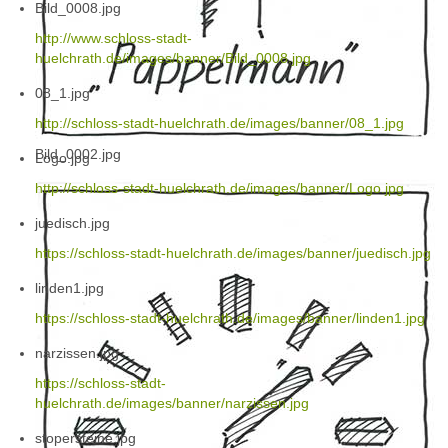
Bild_0008.jpg
http://www.schloss-stadt-
huelchrath.de/images/banner/Bild_0008.jpg
08_1.jpg
http://schloss-stadt-huelchrath.de/images/banner/08_1.jpg
Bild_0002.jpg
Logo.jpg
http://schloss-stadt-huelchrath.de/images/banner/Logo.jpg
juedisch.jpg
https://schloss-stadt-huelchrath.de/images/banner/juedisch.jpg
linden1.jpg
https://schloss-stadt-huelchrath.de/images/banner/linden1.jpg
narzissen.jpg
https://schloss-stadt-
huelchrath.de/images/banner/narzissen.jpg
stopersteine.jpg