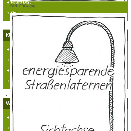
Neues Logo
Bild_0004.jpg
Orgelbau
KUNST UND KULTUR
Aufgaben und Ziele
Kontakt
Veranstaltungen
Videos
WETTBEWERBE
Unser Dorf hat Zukunft
LBS Zukunftspreis NRW 2014