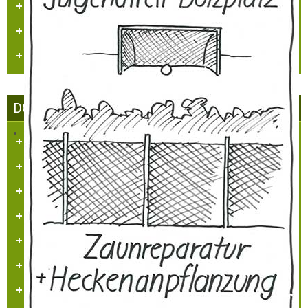
Heimatmaler P.M. Nellen
Vogelwelt in Hülchrath und Umgebung
Jüdisches Leben in Hülchrath
DORFGEMEINSCHAFT HÜLCHRATH
Ziele des Vereins
Satzung
Tätigkeitsberichte
Partner und Sponsoren
Ansprechpartner
Beitrittserklärung
Impressum/Kontakt