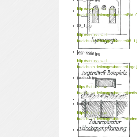
http://www.schloss-stadt-
huelchrath.de/images/banner/Bild_
08_1.jpg
http://schloss-stadt-
huelchrath.de/images/banner/08_1.
Logo.jpg
Bild_0006.jpg
http://schloss-stadt-
huelchrath.de/images/banner/Logo.
juedisch.jpg
https://schloss-stadt-
huelchrath.de/images/banner/juedis
linden1.jpg
https://schloss-stadt-
huelchrath.de/images/banner/linden
narzissen.jpg