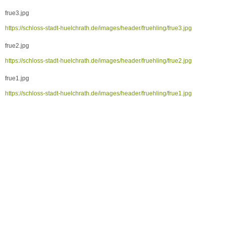
frue3.jpg
https://schloss-stadt-huelchrath.de/images/header/fruehling/frue3.jpg
frue2.jpg
https://schloss-stadt-huelchrath.de/images/header/fruehling/frue2.jpg
frue1.jpg
https://schloss-stadt-huelchrath.de/images/header/fruehling/frue1.jpg