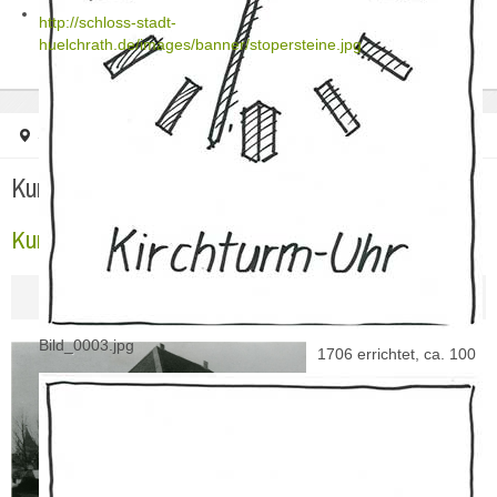
http://schloss-stadt-
huelchrath.de/images/banner/stopersteine.jpg
Startseite
Kurfürstliches Beamtenhaus (13)
Kurfürstliches Beamtenhaus (13)
Kurfürstliches Beamtenhaus (13)
Bild_0003.jpg
1706 errichtet, ca. 100
Jahre nach
Neugründung des
Ortes, an der „ordinari
landtstraß von Cöllen
auf Ruremund/Venlo"