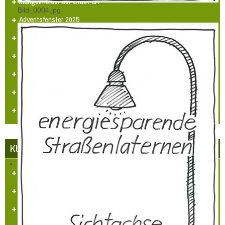
Mängelmelder der Stadt GV
Bild_0004.jpg
Adventsfenster 2025
Arbeitskreissitzung
Veranstaltungskalender
Jugendarbeit
Neues Logo
Orgelbau
KUNST UND KULTUR
Aufgaben und Ziele
Kontakt
Veranstaltungen