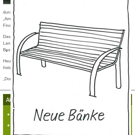
Zeitweise Nutzung
durch den Vogt (Landrat) und Kellner (Leiter der Zahlstelle) des
„Amtes Hülchrath" Erich Adolph Call als Kellnerei (Zahl-stelle bzw.
Finanzamt).
Das kurfürstliche Beamtenhaus diente als letzter Sitz des letzten
Landrates von Hülchrath und ist seit Ende des 18. Jahrhundert im
Besitz der Familie von Pröpper bzw. deren Nachfahren.
Heute ist das Gebäude das älteste erhaltene Bauwerk im
historischen Ortskern und wird zu Wohnzwecken genutzt.
„Dorfgemeinschaft Hülchrath" / September 2005
AKTUELLES AUS HÜLCHRATH
Herzlich Willkommen in Hülchrath
Führungen in der Schloss-Stadt-Hülchrath