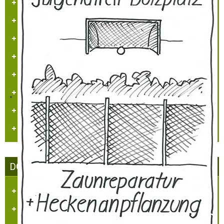
Projekt - Info - Planungen
Projekte
Sehenswürdigkeiten
Heimatlied
Hülchrather Literatur
Heimatmaler P.M. Nellen
Vogelwelt in Hülchrath und Umgebung
Jüdisches Leben in Hülchrath
DORFGEMEINSCHAFT HÜLCHRATH
Ziele des Vereins
Satzung