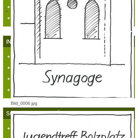
Dorfzeitung "Et Blättche"
Regionale Presse
INFRASTRUKTUR IN HÜLCHRATH
Kataster/Karten
Handel/Gewerbe
Vereine
Personennahverkehr
Bild_0006.jpg
SCHLOSS-STADT HÜLCHRATH
Ansichten-Bilder-Filme