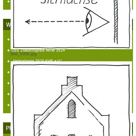
Videos
WETTBEWERBE
Unser Dorf hat Zukunft
LBS Zukunftspreis NRW 2014
Bild_0005.jpg
„Heimatpreis 2019 KHB e.V.“
Heimatpreis Stadt Grevenbroich
BürgerPREIS 2020 Bürgerstiftung GV
„Umweltpreis 2024“ RKN
Urkunden/Preise
PRESSE - ECHO