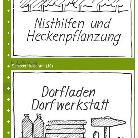
Alter Jüdischer Friedhof (5)
Ehemaliges Pfarrhaus (6)
Ehemaliges Bauernhaus (7)
Ehemaliges Bauernhaus Herzogstr. (8)
„Ehemalige DORFSCHUSTEREI“ (9)
Bild_0009.jpg
Schloss Hülchrath (10)
Ehemaliges Amtmannshaus (12)
Kurfürstliches Beamtenhaus (13)
Ehemaliges Bürgerhaus (14)
„Ehemalige Hofanlage“ (15)
„Ehemaliges Zollhaus“ (16)
Ehemaliges Bürgermeisterhaus (17)