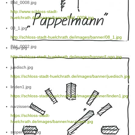
Bild_0008.jpg
http://www.schloss-stadt-
huelchrath.de/images/banner/Bild_0008.jpg
08_1.jpg
http://schloss-stadt-huelchrath.de/images/banner/08_1.jpg
Bild_0002.jpg
Logo.jpg
http://schloss-stadt-huelchrath.de/images/banner/Logo.jpg
juedisch.jpg
https://schloss-stadt-huelchrath.de/images/banner/juedisch.jpg
linden1.jpg
https://schloss-stadt-huelchrath.de/images/banner/linden1.jpg
narzissen.jpg
https://schloss-stadt-
huelchrath.de/images/banner/narzissen.jpg
stopersteine.jpg